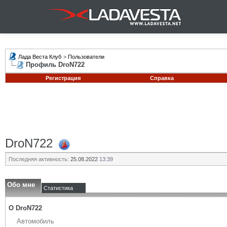
Лада Веста Клуб
>
Пользователи
Профиль DroN722
Регистрация
Справка
DroN722
Последняя активность:
25.08.2022
13:39
Обо мне
Статистика
О DroN722
Автомобиль