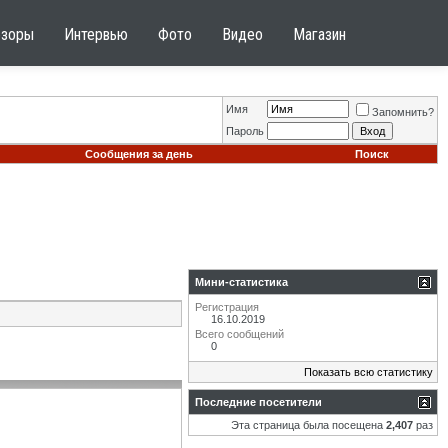
бзоры
Интервью
Фото
Видео
Магазин
Имя
Запомнить?
Пароль
Сообщения за день
Поиск
Мини-статистика
Регистрация
16.10.2019
Всего сообщений
0
Показать всю статистику
Последние посетители
Эта страница была посещена
2,407
раз