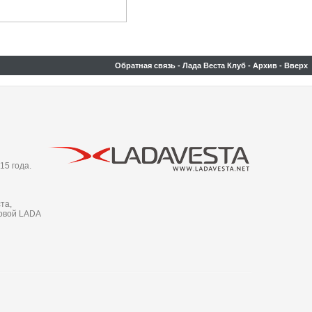
Обратная связь
-
Лада Веста Клуб
-
Архив
-
Вверх
15 года.
та,
новой LADA