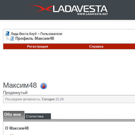
Лада Веста Клуб
>
Пользователи
Профиль Максим48
Регистрация
Справка
Максим48
Продвинутый
Последняя активность:
Сегодня
21:29
Обо мне
Статистика
О Максим48