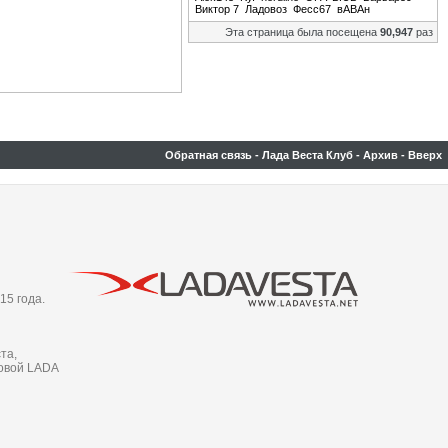
Виктор 7
Ладовоз
Фесс67
вАВАн
Эта страница была посещена
90,947
раз
Обратная связь
-
Лада Веста Клуб
-
Архив
-
Вверх
15 года.
та,
новой LADA