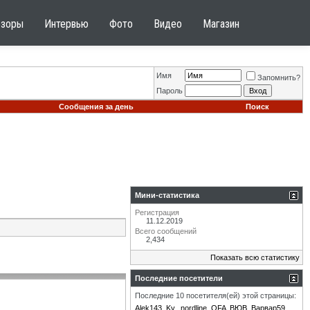
бзоры
Интервью
Фото
Видео
Магазин
Имя
Запомнить?
Пароль
Сообщения за день
Поиск
Мини-статистика
Регистрация
11.12.2019
Всего сообщений
2,434
Показать всю статистику
Последние посетители
Последние 10 посетителя(ей) этой страницы:
Alek143
Ky.
nordline
OFA
ВЮВ
Варвар59