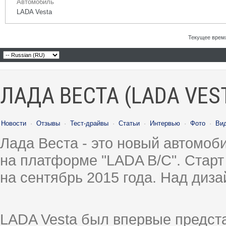
Автомобиль
LADA Vesta
Текущее врем
ЛАДА ВЕСТА (LADA VES
Новости
·
Отзывы
·
Тест-драйвы
·
Статьи
·
Интервью
·
Фото
·
Ви
Лада Веста - это новый автомо
на платформе "LADA B/C". Старт
на сентябрь 2015 года. Над диз
LADA Vesta был впервые предст