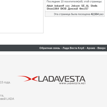
Последние 10 посетителя(ей) этой страницы:
Alduh
bokareff
ccc
Jekson
SE_AL
Shells
Shost1964
ВЮВ
Донской
Фесс67
Эта страница была посещена
42,554
раз
Обратная связь
-
Лада Веста Клуб
-
Архив
-
Вверх
15 года.
та,
новой LADA