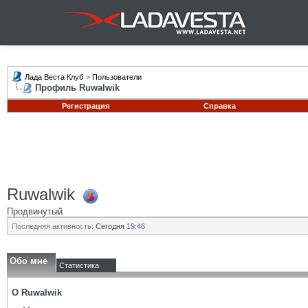
Лада Веста Клуб
>
Пользователи
Профиль Ruwalwik
Регистрация
Справка
Ruwalwik
Продвинутый
Последняя активность:
Сегодня
19:46
Обо мне
Статистика
О Ruwalwik