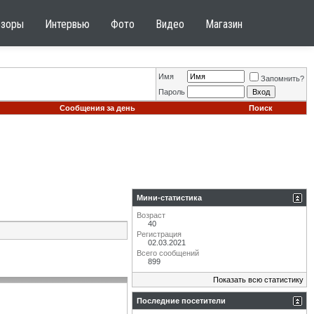
бзоры
Интервью
Фото
Видео
Магазин
Имя
Запомнить?
Пароль
Сообщения за день
Поиск
Мини-статистика
Возраст
40
Регистрация
02.03.2021
Всего сообщений
899
Показать всю статистику
Последние посетители