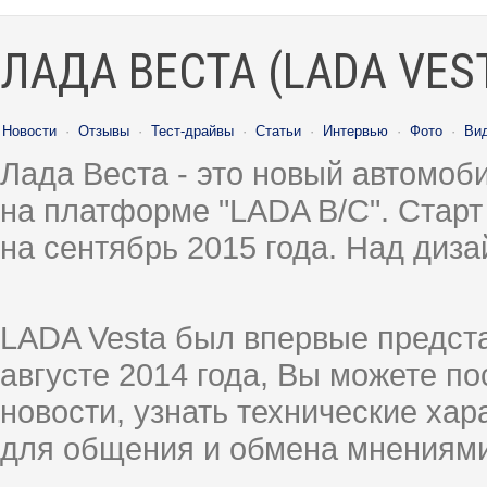
ЛАДА ВЕСТА (LADA VES
Новости
·
Отзывы
·
Тест-драйвы
·
Статьи
·
Интервью
·
Фото
·
Ви
Лада Веста - это новый автомо
на платформе "LADA B/C". Старт
на сентябрь 2015 года. Над диз
LADA Vesta был впервые предст
августе 2014 года, Вы можете п
новости, узнать технические ха
для общения и обмена мнениями