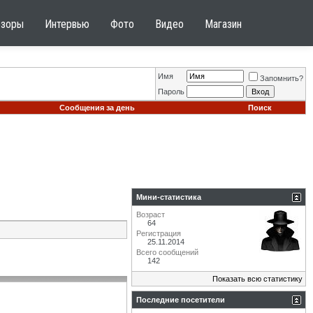
бзоры
Интервью
Фото
Видео
Магазин
Имя
Запомнить?
Пароль
Сообщения за день
Поиск
Мини-статистика
Возраст
64
Регистрация
25.11.2014
Всего сообщений
142
Показать всю статистику
Последние посетители