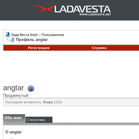
Лада Веста Клуб
>
Пользователи
Профиль angtar
Регистрация
Справка
angtar
Продвинутый
Последняя активность:
Вчера
12:01
Обо мне
Статистика
О angtar