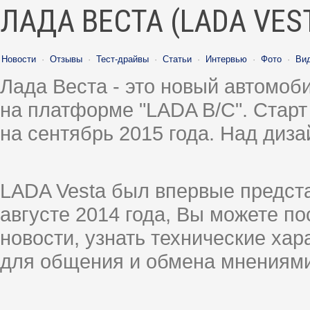
ЛАДА ВЕСТА (LADA VES
Новости
·
Отзывы
·
Тест-драйвы
·
Статьи
·
Интервью
·
Фото
·
Ви
Лада Веста - это новый автомо
на платформе "LADA B/C". Старт
на сентябрь 2015 года. Над диз
LADA Vesta был впервые предст
августе 2014 года, Вы можете п
новости, узнать технические ха
для общения и обмена мнениями