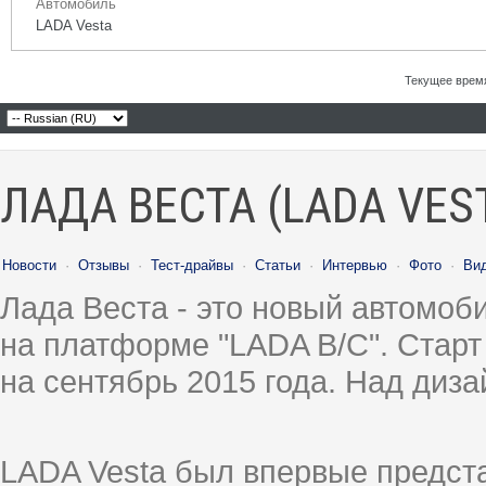
Автомобиль
LADA Vesta
Текущее врем
ЛАДА ВЕСТА (LADA VES
Новости
·
Отзывы
·
Тест-драйвы
·
Статьи
·
Интервью
·
Фото
·
Ви
Лада Веста - это новый автомо
на платформе "LADA B/C". Старт
на сентябрь 2015 года. Над диз
LADA Vesta был впервые предст