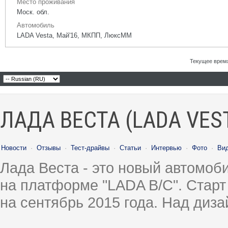
Место проживания
Моск. обл.
Автомобиль
LADA Vesta, Май'16, МКПП, ЛюксММ
Текущее врем
ЛАДА ВЕСТА (LADA VES
Новости
·
Отзывы
·
Тест-драйвы
·
Статьи
·
Интервью
·
Фото
·
Ви
Лада Веста - это новый автомо
на платформе "LADA B/C". Старт
на сентябрь 2015 года. Над диз