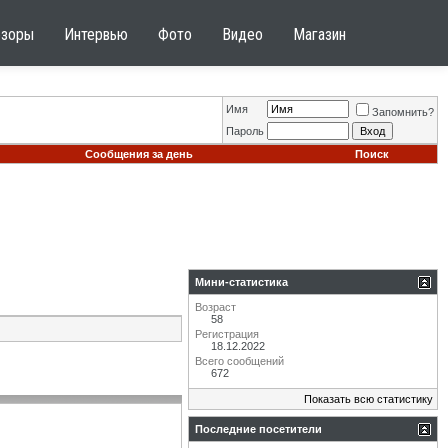
бзоры
Интервью
Фото
Видео
Магазин
Имя
Запомнить?
Пароль
Сообщения за день
Поиск
Мини-статистика
Возраст
58
Регистрация
18.12.2022
Всего сообщений
672
Показать всю статистику
Последние посетители