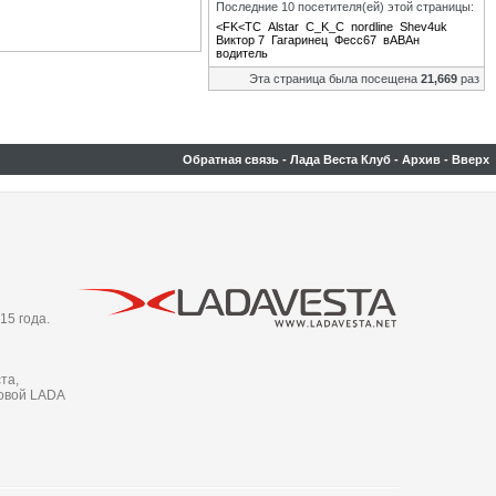
Последние 10 посетителя(ей) этой страницы:
<FK<TC
Alstar
C_K_C
nordline
Shev4uk
Виктор 7
Гагаринец
Фесс67
вАВАн
водитель
Эта страница была посещена
21,669
раз
Обратная связь
-
Лада Веста Клуб
-
Архив
-
Вверх
15 года.
та,
новой LADA