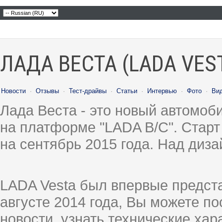
ЛАДА ВЕСТА (LADA VES
Новости
·
Отзывы
·
Тест-драйвы
·
Статьи
·
Интервью
·
Фото
·
Ви
Лада Веста - это новый автомо
на платформе "LADA B/C". Старт
на сентябрь 2015 года. Над диз
LADA Vesta был впервые предст
августе 2014 года, Вы можете п
новости, узнать технические ха