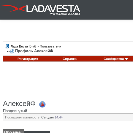
Лада Веста Клуб
>
Пользователи
Профиль АлексейФ
Регистрация
Справка
Сообщество
АлексейФ
Продвинутый
Последняя активность:
Сегодня
14:44
Обо мне