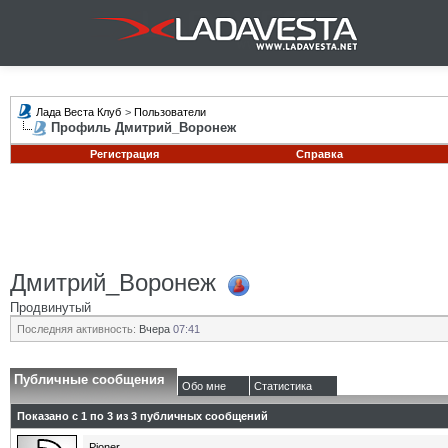
Лада Веста Клуб
>
Пользователи
Профиль Дмитрий_Воронеж
Регистрация
Справка
Дмитрий_Воронеж
Продвинутый
Последняя активность:
Вчера
07:41
Публичные сообщения
Обо мне
Статистика
Показано с 1 по
3
из
3
публичных сообщений
Pioner