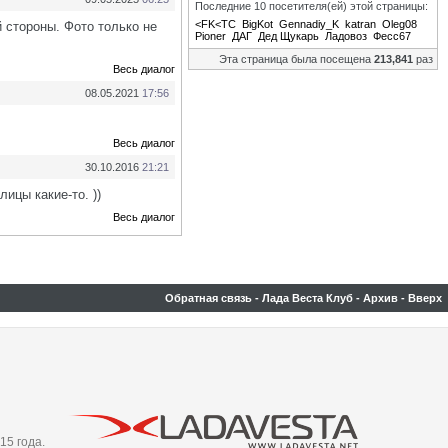
Последние 10 посетителя(ей) этой страницы:
<FK<TC
BigKot
Gennadiy_K
katran
Oleg08
й стороны. Фото только не
Pioner
ДАГ
Дед Щукарь
Ладовоз
Фесс67
Эта страница была посещена
213,841
раз
Весь диалог
08.05.2021
17:56
Весь диалог
30.10.2016
21:21
лицы какие-то. ))
Весь диалог
Обратная связь
-
Лада Веста Клуб
-
Архив
-
Вверх
15 года.