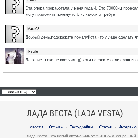
Эта опора проработала у меня года 4. Это 70000км проехал
могу приложить почему-то URL какой-то требует
Макс08
Добрый день,подскажите пожалуйста что лучше сделать что
flystyle
Да,экзист пока не косячил. ))) хотя по факту если сравнив
ЛАДА ВЕСТА (LADA VESTA)
Новости
·
Отзывы
·
Тест-драйвы
·
Статьи
·
Интервью
Лада Веста - это новый автомобиль от АВТОВАЗа, собранный 