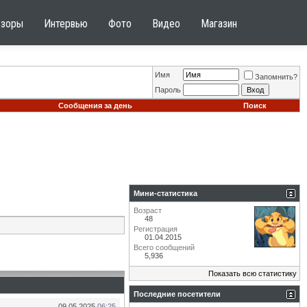
бзоры
Интервью
Фото
Видео
Магазин
Имя
Запомнить?
Пароль
Сообщения за день
Поиск
Мини-статистика
Возраст
48
Регистрация
01.04.2015
Всего сообщений
5,936
Показать всю статистику
Последние посетители
09.05.2025
06:25