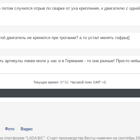
 потом случился отрыв по сварке от уха крепления, к двигателю с одно
б двигатель не кренился при трогании? а то устал менять гофры((
ать артикулы ликви моли у нас и в Германии - то они разные! Просто небы
Текущее время:
07:52
. Часовой пояс GMT +3.
·
Фото
·
Видео
на платформе "LADA B/C". Старт производства Весты намечен на сентябрь 20