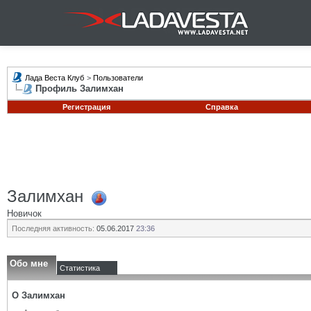
Лада Веста Клуб
>
Пользователи
Профиль Залимхан
Регистрация
Справка
Залимхан
Новичок
Последняя активность:
05.06.2017
23:36
Обо мне
Статистика
О Залимхан