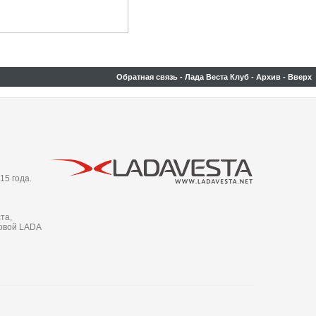
Обратная связь
-
Лада Веста Клуб
-
Архив
-
Вверх
15 года.
та,
новой LADA