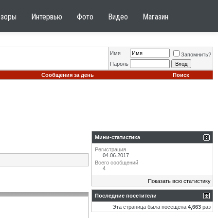
бзоры
Интервью
Фото
Видео
Магазин
Имя
Запомнить?
Пароль
Сообщения за день
Поиск
Мини-статистика
Регистрация
04.06.2017
Всего сообщений
4
Показать всю статистику
Последние посетители
Эта страница была посещена
4,663
раз