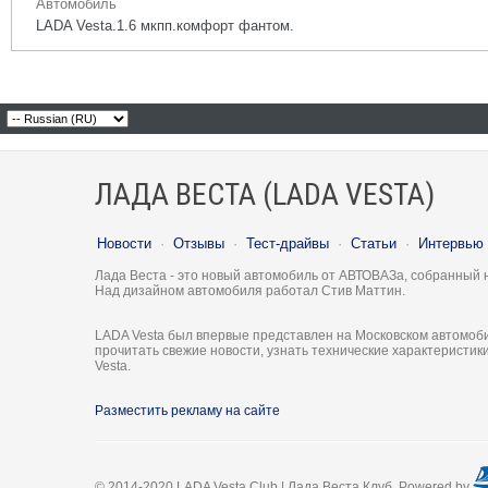
Автомобиль
LADA Vesta.1.6 мкпп.комфорт фантом.
ЛАДА ВЕСТА (LADA VESTA)
Новости
·
Отзывы
·
Тест-драйвы
·
Статьи
·
Интервью
Лада Веста - это новый автомобиль от АВТОВАЗа, собранный 
Над дизайном автомобиля работал Стив Маттин.
LADA Vesta был впервые представлен на Московском автомоби
прочитать свежие новости, узнать технические характеристи
Vesta.
Разместить рекламу на сайте
© 2014-2020 LADA Vesta Club | Лада Веста Клуб. Powered by