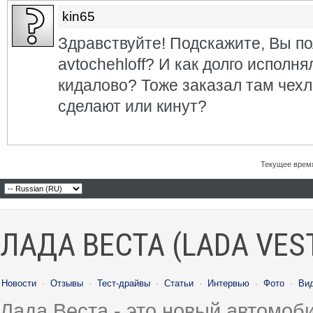
kin65
Здравствуйте! Подскажите, Вы по
avtochehloff? И как долго исполня
кидалово? Тоже заказал там чех
сделают или кинут?
Текущее врем
ЛАДА ВЕСТА (LADA VES
Новости
·
Отзывы
·
Тест-драйвы
·
Статьи
·
Интервью
·
Фото
·
Ви
Лада Веста - это новый автомо