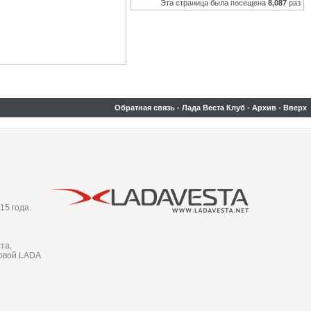
Эта страница была посещена
8,087
раз
Обратная связь
-
Лада Веста Клуб
-
Архив
-
Вверх
15 года.
та,
новой LADA