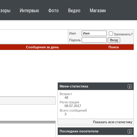
бзоры
Интервью
Фото
Видео
Магазин
Имя
Запомнить?
Пароль
Сообщения за день
Поиск
Мини-статистика
Возраст
48
Регистрация
08.07.2017
Всего сообщений
3
Показать всю статистику
Последние посетители