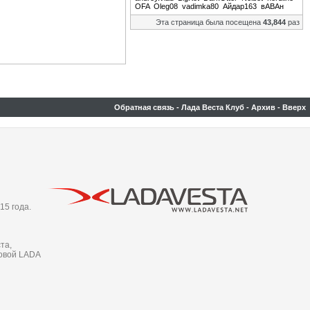
OFA
Oleg08
vadimka80
Айдар163
вАВАн
Эта страница была посещена
43,844
раз
Обратная связь
-
Лада Веста Клуб
-
Архив
-
Вверх
15 года.
та,
новой LADA