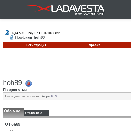
Лада Веста Клуб
>
Пользователи
Профиль hoh89
Регистрация
Справка
hoh89
Продвинутый
Последняя активность:
Вчера
18:38
Обо мне
Статистика
О hoh89