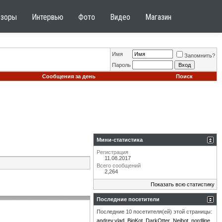
бзоры
Интервью
Фото
Видео
Магазин
Имя
Запомнить?
Пароль
Сообщения за день
Поиск
Мини-статистика
Регистрация
11.08.2017
Всего сообщений
2,264
Показать всю статистику
Последние посетители
Последние 10 посетителя(ей) этой страницы:
andrey.vlad
BigKot
DarkOtter
Neibot
nordline