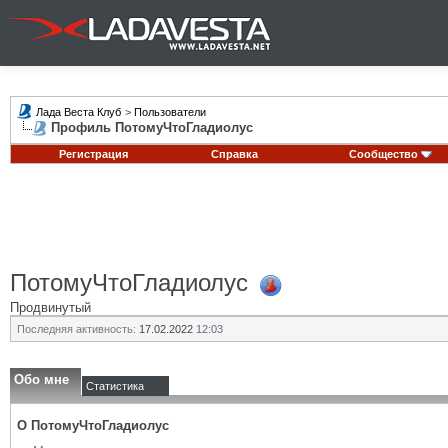
Лада Веста Клуб
>
Пользователи
Профиль ПотомуЧтоГладиолус
Регистрация
Справка
Сообщество
ПотомуЧтоГладиолус
Продвинутый
Последняя активность:
17.02.2022
12:03
Обо мне
Статистика
О ПотомуЧтоГладиолус