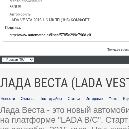
Место проживания
56RUS
Автомобиль
LADA VESTA 2016 1.6 МКПП (JH3) КОМФОРТ
Подпись
http://www.autometric.ru/lines/5785e299c796d.gif
Текущее врем
ЛАДА ВЕСТА (LADA VES
Новости
·
Отзывы
·
Тест-драйвы
·
Статьи
·
Интервью
·
Фото
·
Ви
Лада Веста - это новый автомо
на платформе "LADA B/C". Старт