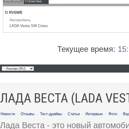
Статистика
О RV6WB
Автомобиль
LADA Vesta SW Cross
Текущее время:
15
ЛАДА ВЕСТА (LADA VES
Новости
·
Отзывы
·
Тест-драйвы
·
Статьи
·
Интервью
·
Фото
·
Ви
Лада Веста - это новый автомо