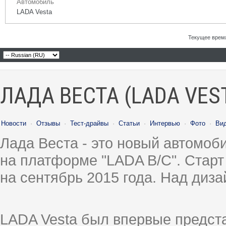
Автомобиль
LADA Vesta
Текущее врем
ЛАДА ВЕСТА (LADA VES
Новости
·
Отзывы
·
Тест-драйвы
·
Статьи
·
Интервью
·
Фото
·
Ви
Лада Веста - это новый автомо
на платформе "LADA B/C". Старт
на сентябрь 2015 года. Над диз
LADA Vesta был впервые предст