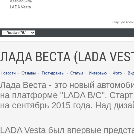
Автомобиль
LADA Vesta
Текущее врем
ЛАДА ВЕСТА (LADA VES
Новости
·
Отзывы
·
Тест-драйвы
·
Статьи
·
Интервью
·
Фото
·
Ви
Лада Веста - это новый автомо
на платформе "LADA B/C". Старт
на сентябрь 2015 года. Над диз
LADA Vesta был впервые предст