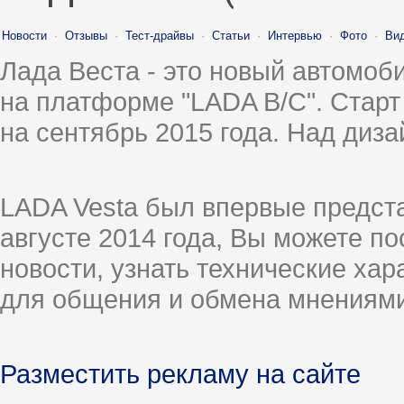
Новости
·
Отзывы
·
Тест-драйвы
·
Статьи
·
Интервью
·
Фото
·
Ви
Лада Веста - это новый автомо
на платформе "LADA B/C". Старт
на сентябрь 2015 года. Над диз
LADA Vesta был впервые предст
августе 2014 года, Вы можете п
новости, узнать технические ха
для общения и обмена мнениями
Разместить рекламу на сайте