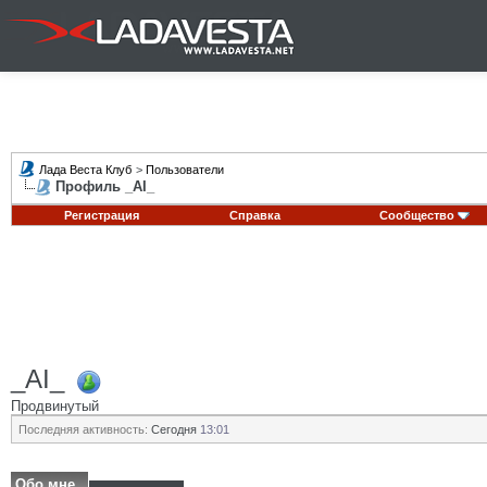
Лада Веста Клуб
>
Пользователи
Профиль _AI_
Регистрация
Справка
Сообщество
_AI_
Продвинутый
Последняя активность:
Сегодня
13:01
Обо мне