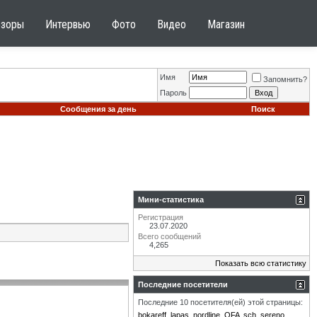
бзоры
Интервью
Фото
Видео
Магазин
Имя
Запомнить?
Пароль
Сообщения за день
Поиск
Мини-статистика
Регистрация
23.07.2020
Всего сообщений
4,265
Показать всю статистику
Последние посетители
Последние 10 посетителя(ей) этой страницы:
bokareff
lapas
nordline
OFA
sch
sereno