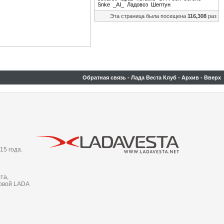
Snke
_AI_
Ладовоз
Шептун
Эта страница была посещена
116,308
раз
Обратная связь
-
Лада Веста Клуб
-
Архив
-
Вверх
15 года.
та,
новой LADA