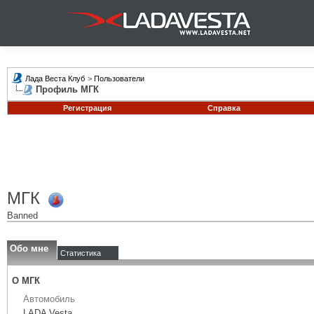
Лада Веста Клуб
>
Пользователи
Профиль МГК
Регистрация
Справка
МГК
Banned
Обо мне
Статистика
О МГК
Автомобиль
LADA Vesta