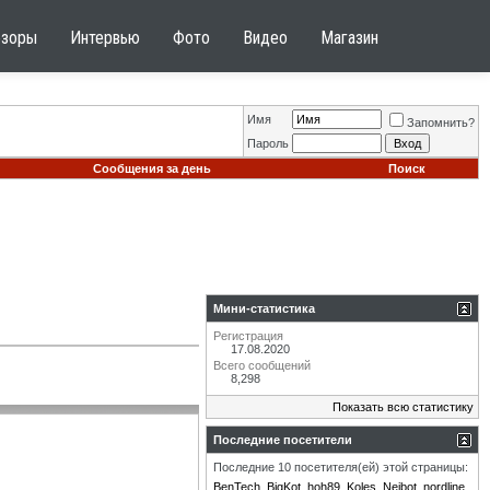
бзоры
Интервью
Фото
Видео
Магазин
Имя
Запомнить?
Пароль
Сообщения за день
Поиск
Мини-статистика
Регистрация
17.08.2020
Всего сообщений
8,298
Показать всю статистику
Последние посетители
Последние 10 посетителя(ей) этой страницы:
BenTech
BigKot
hoh89
Koles
Neibot
nordline