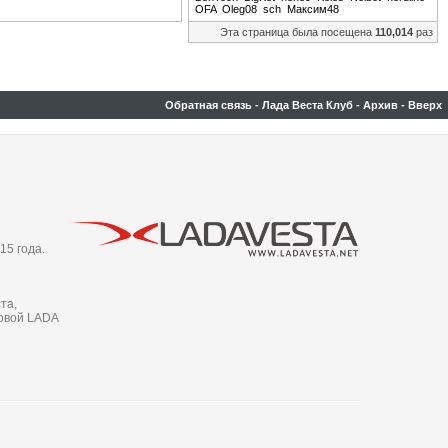
OFA
Oleg08
sch
Максим48
Эта страница была посещена
110,014
раз
Обратная связь
-
Лада Веста Клуб
-
Архив
-
Вверх
15 года.
та,
новой LADA