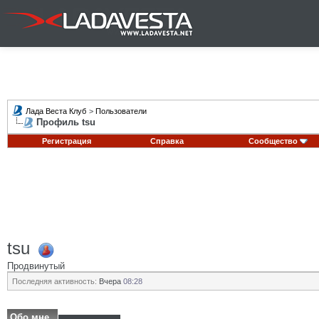
Лада Веста Клуб
>
Пользователи
Профиль tsu
Регистрация
Справка
Сообщество
tsu
Продвинутый
Последняя активность:
Вчера
08:28
Обо мне