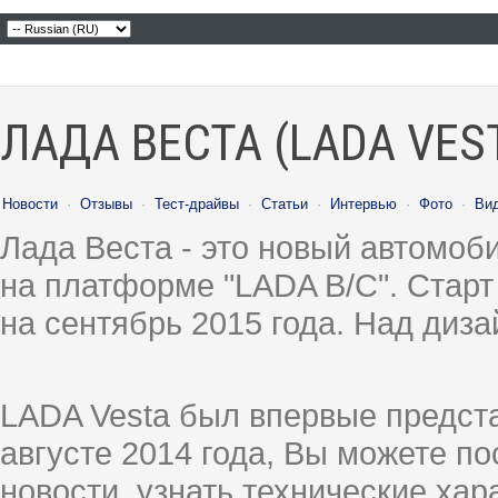
ЛАДА ВЕСТА (LADA VES
Новости
·
Отзывы
·
Тест-драйвы
·
Статьи
·
Интервью
·
Фото
·
Ви
Лада Веста - это новый автомо
на платформе "LADA B/C". Старт
на сентябрь 2015 года. Над диз
LADA Vesta был впервые предст
августе 2014 года, Вы можете п
новости, узнать технические ха