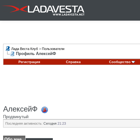
Лада Веста Клуб
>
Пользователи
Профиль АлексейФ
Регистрация
Справка
Сообщество
АлексейФ
Продвинутый
Последняя активность:
Сегодня
21:23
Обо мне