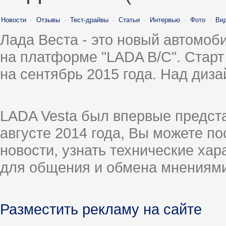
Новости
·
Отзывы
·
Тест-драйвы
·
Статьи
·
Интервью
·
Фото
·
Ви
Лада Веста - это новый автомо
на платформе "LADA B/C". Старт
на сентябрь 2015 года. Над диз
LADA Vesta был впервые предст
августе 2014 года, Вы можете п
новости, узнать технические ха
для общения и обмена мнениями
Разместить рекламу на сайте