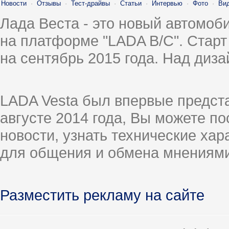
Новости
·
Отзывы
·
Тест-драйвы
·
Статьи
·
Интервью
·
Фото
·
Ви
Лада Веста - это новый автомо
на платформе "LADA B/C". Старт
на сентябрь 2015 года. Над диз
LADA Vesta был впервые предст
августе 2014 года, Вы можете п
новости, узнать технические ха
для общения и обмена мнениями
Разместить рекламу на сайте