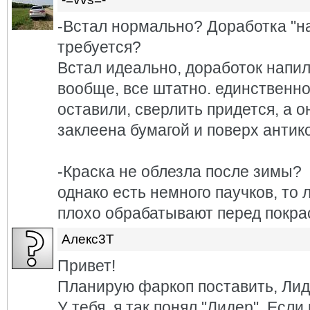
-Встал нормально? Доработка "н
требуется?
Встал идеально, доработок напи
вообще, все штатно. единственн
оставили, сверлить придется, а о
заклеена бумагой и поверх антик
-Краска не облезла после зимы?
однако есть немного паучков, то л
плохо обрабатывают перед покрас
Алекс3Т
Привет!
Планирую фаркоп поставить, Лиде
У тебя, я так понял,"Лидер". Если