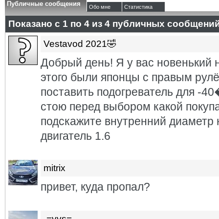
Публичные сообщения
Обо мне
Статистика
Показано с 1 по
4
из
4
публичных сообщени
Vestavod 2021🤣
Добрый день! Я у вас новенький 
этого были японцы с правым рулё
поставить подогреватель для
стою перед выбором какой покуп
подскажите внутренний диаметр 
двигатель 1.6
mitrix
привет, куда пропал?
-=vvs=-