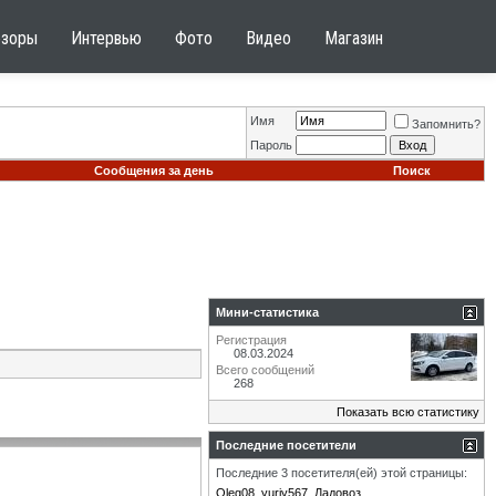
бзоры
Интервью
Фото
Видео
Магазин
Имя
Запомнить?
Пароль
Сообщения за день
Поиск
Мини-статистика
Регистрация
08.03.2024
Всего сообщений
268
Показать всю статистику
Последние посетители
Последние 3 посетителя(ей) этой страницы:
Oleg08
yuriy567
Ладовоз