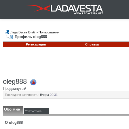
Лада Веста Клуб
>
Пользователи
Профиль oleg888
Регистрация
Справка
oleg888
Продвинутый
Последняя активность:
Вчера
20:31
Обо мне
Статистика
О oleg888