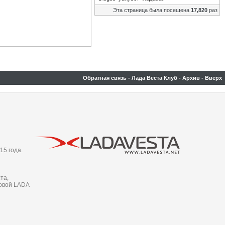
Эта страница была посещена
17,820
раз
Обратная связь
-
Лада Веста Клуб
-
Архив
-
Вверх
15 года.
та,
новой LADA