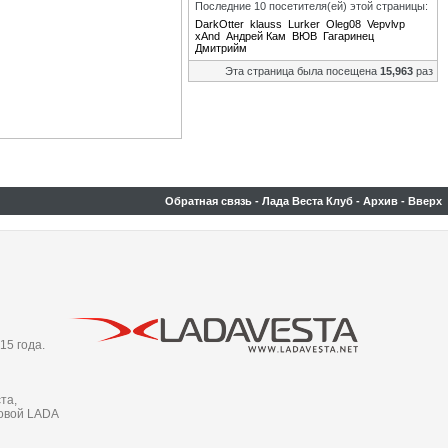
Последние 10 посетителя(ей) этой страницы:
DarkOtter
klauss
Lurker
Oleg08
Vepvlvp
xAnd
Андрей Кам
ВЮВ
Гагаринец
Дмитрийм
Эта страница была посещена
15,963
раз
Обратная связь
-
Лада Веста Клуб
-
Архив
-
Вверх
15 года.
та,
новой LADA