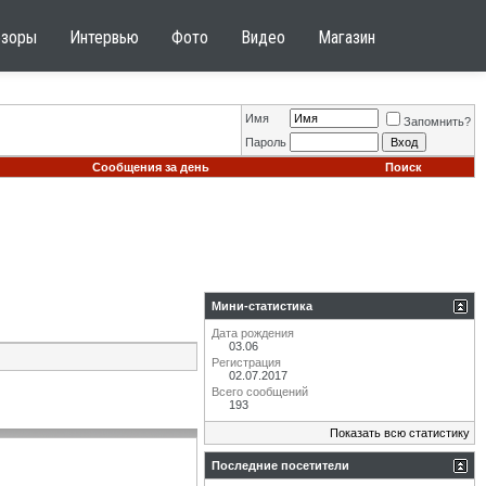
бзоры
Интервью
Фото
Видео
Магазин
Имя
Запомнить?
Пароль
Сообщения за день
Поиск
Мини-статистика
Дата рождения
03.06
Регистрация
02.07.2017
Всего сообщений
193
Показать всю статистику
Последние посетители