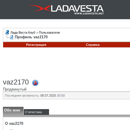
Лада Веста Клуб
>
Пользователи
Профиль vaz2170
Регистрация
Справка
vaz2170
Продвинутый
Последняя активность:
08.07.2025
20:50
Обо мне
Статистика
О vaz2170