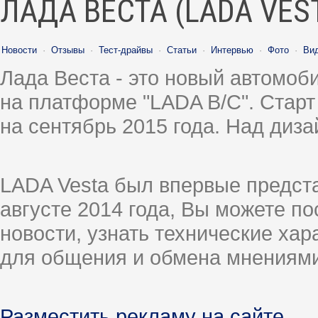
ЛАДА ВЕСТА (LADA VES
Новости
·
Отзывы
·
Тест-драйвы
·
Статьи
·
Интервью
·
Фото
·
Ви
Лада Веста - это новый автомо
на платформе "LADA B/C". Старт
на сентябрь 2015 года. Над диз
LADA Vesta был впервые предст
августе 2014 года, Вы можете п
новости, узнать технические ха
для общения и обмена мнениями
Разместить рекламу на сайте