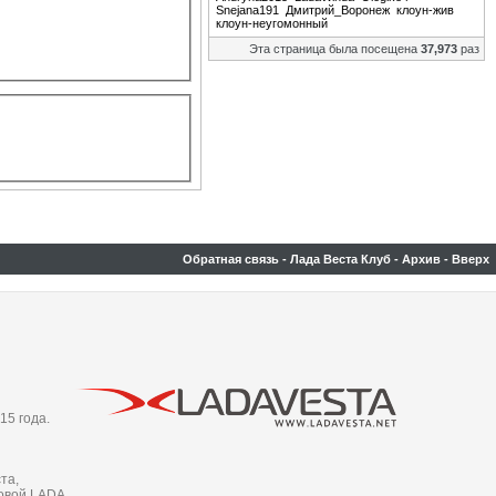
Snejana191
Дмитрий_Воронеж
клоун-жив
клоун-неугомонный
Эта страница была посещена
37,973
раз
Обратная связь
-
Лада Веста Клуб
-
Архив
-
Вверх
15 года.
та,
новой LADA