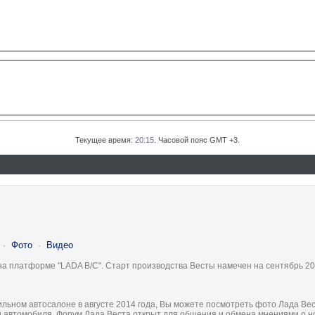
Текущее время:
20:15
. Часовой пояс GMT +3.
·
Фото
·
Видео
на платформе "LADA B/C". Старт производства Весты намечен на сентябрь 20
льном автосалоне в августе 2014 года, Вы можете посмотреть фото Лада Вес
ки автомобиля. Форум Лада Веста открыт для общения и обмена мнениями о 