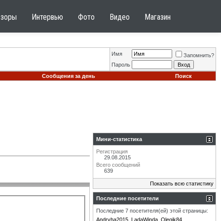
бзоры
Интервью
Фото
Видео
Магазин
Имя
Запомнить?
Пароль
Сообщения за день
Поиск
Мини-статистика
Регистрация
29.08.2015
Всего сообщений
639
Показать всю статистику
Последние посетители
Последние 7 посетителя(ей) этой страницы:
Andryha2015
LadaWinda
Olegik84