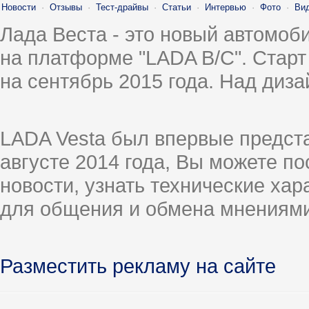
Новости
·
Отзывы
·
Тест-драйвы
·
Статьи
·
Интервью
·
Фото
·
Ви
Лада Веста - это новый автомо
на платформе "LADA B/C". Старт
на сентябрь 2015 года. Над диз
LADA Vesta был впервые предст
августе 2014 года, Вы можете п
новости, узнать технические ха
для общения и обмена мнениями
Разместить рекламу на сайте