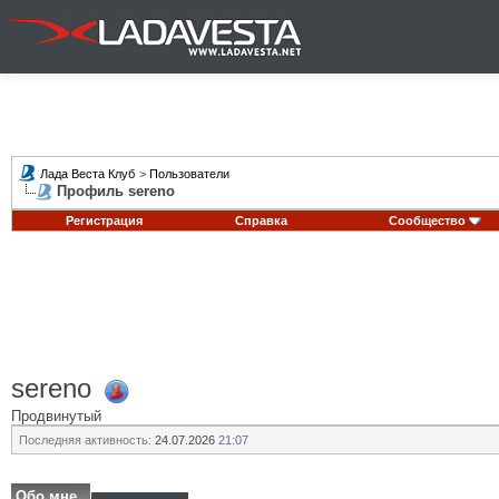
Лада Веста Клуб
>
Пользователи
Профиль sereno
Регистрация
Справка
Сообщество
sereno
Продвинутый
Последняя активность:
24.07.2026
21:07
Обо мне