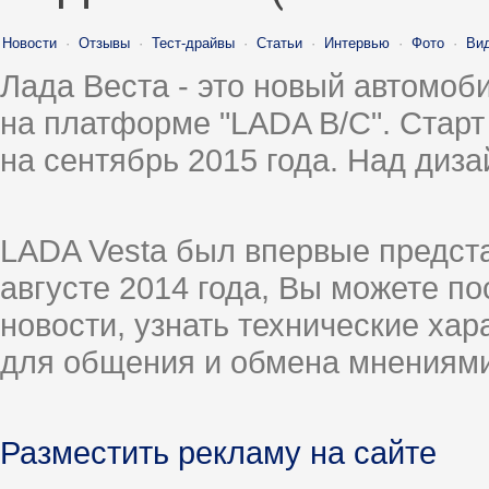
Новости
·
Отзывы
·
Тест-драйвы
·
Статьи
·
Интервью
·
Фото
·
Ви
Лада Веста - это новый автомо
на платформе "LADA B/C". Старт
на сентябрь 2015 года. Над диз
LADA Vesta был впервые предст
августе 2014 года, Вы можете п
новости, узнать технические ха
для общения и обмена мнениями
Разместить рекламу на сайте