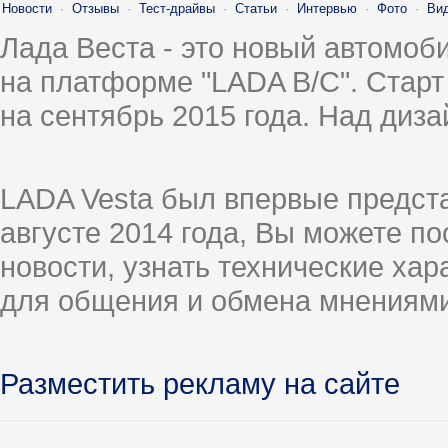
Новости
·
Отзывы
·
Тест-драйвы
·
Статьи
·
Интервью
·
Фото
·
Ви
Лада Веста - это новый автомо
на платформе "LADA B/C". Старт
на сентябрь 2015 года. Над диз
LADA Vesta был впервые предст
августе 2014 года, Вы можете п
новости, узнать технические ха
для общения и обмена мнениями
Разместить рекламу на сайте