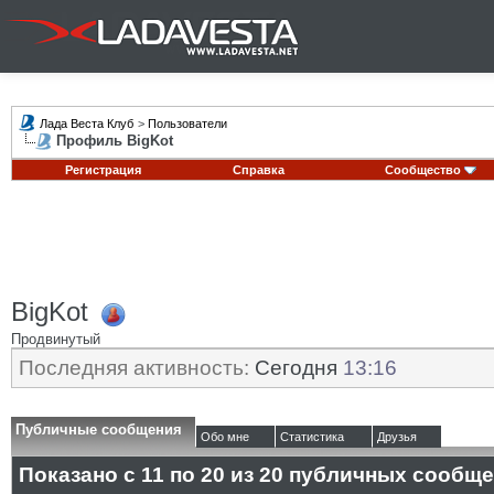
Лада Веста Клуб
>
Пользователи
Профиль BigKot
Регистрация
Справка
Сообщество
BigKot
Продвинутый
Последняя активность:
Сегодня
13:16
Публичные сообщения
Обо мне
Статистика
Друзья
Показано с 11 по
20
из
20
публичных сообще