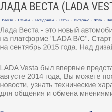
ЛАДА ВЕСТА (LADA VES
Новости
·
Отзывы
·
Тест-драйвы
·
Статьи
·
Интервью
·
Фото
·
Ви
Лада Веста - это новый автомо
на платформе "LADA B/C". Старт
на сентябрь 2015 года. Над диз
LADA Vesta был впервые предст
августе 2014 года, Вы можете п
новости, узнать технические ха
для общения и обмена мнениями