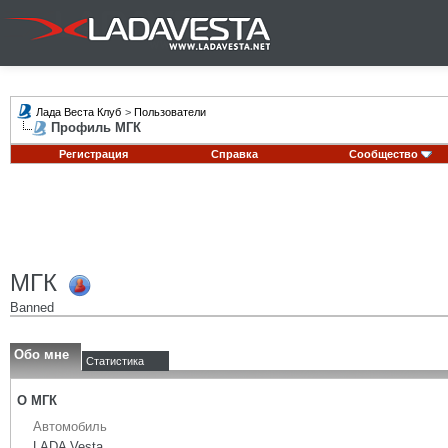
Лада Веста Клуб
>
Пользователи
Профиль МГК
Регистрация
Справка
Сообщество
МГК
Banned
Обо мне
Статистика
О МГК
Автомобиль
LADA Vesta