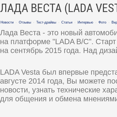
ЛАДА ВЕСТА (LADA VES
Новости
·
Отзывы
·
Тест-драйвы
·
Статьи
·
Интервью
·
Фото
·
Ви
Лада Веста - это новый автомо
на платформе "LADA B/C". Старт
на сентябрь 2015 года. Над диз
LADA Vesta был впервые предст
августе 2014 года, Вы можете п
новости, узнать технические ха
для общения и обмена мнениями