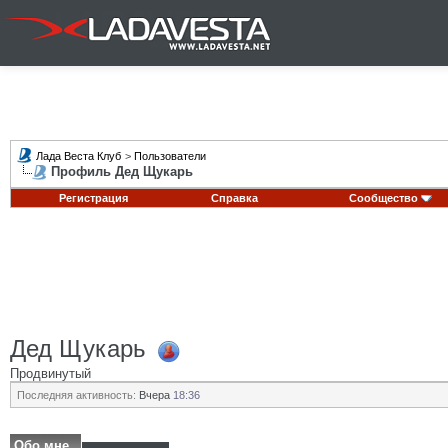
Лада Веста Клуб
>
Пользователи
Профиль Дед Щукарь
Регистрация
Справка
Сообщество
Дед Щукарь
Продвинутый
Последняя активность:
Вчера
18:36
Обо мне