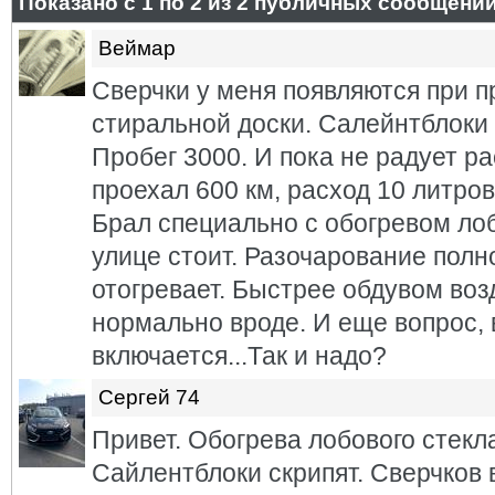
Показано с 1 по
2
из
2
публичных сообщени
Веймар
Сверчки у меня появляются при п
стиральной доски. Салейнтблоки
Пробег 3000. И пока не радует р
проехал 600 км, расход 10 литров
Брал специально с обогревом ло
улице стоит. Разочарование полно
отогревает. Быстрее обдувом возд
нормально вроде. И еще вопрос, 
включается...Так и надо?
Сергей 74
Привет. Обогрева лобового стекла
Сайлентблоки скрипят. Сверчков 