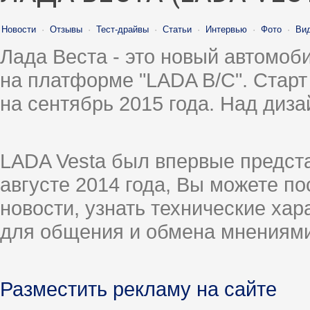
Новости
·
Отзывы
·
Тест-драйвы
·
Статьи
·
Интервью
·
Фото
·
Ви
Лада Веста - это новый автомо
на платформе "LADA B/C". Старт
на сентябрь 2015 года. Над диз
LADA Vesta был впервые предст
августе 2014 года, Вы можете п
новости, узнать технические ха
для общения и обмена мнениями
Разместить рекламу на сайте