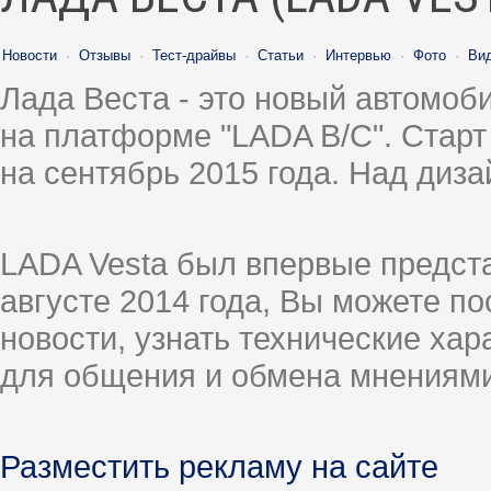
Новости
·
Отзывы
·
Тест-драйвы
·
Статьи
·
Интервью
·
Фото
·
Ви
Лада Веста - это новый автомо
на платформе "LADA B/C". Старт
на сентябрь 2015 года. Над диз
LADA Vesta был впервые предст
августе 2014 года, Вы можете п
новости, узнать технические ха
для общения и обмена мнениями
Разместить рекламу на сайте