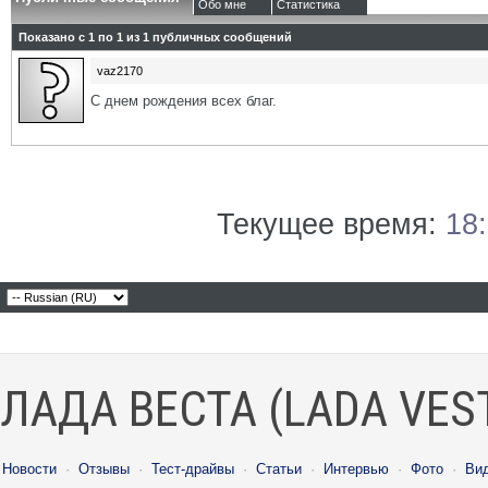
Обо мне
Статистика
Показано с 1 по
1
из
1
публичных сообщений
vaz2170
С днем рождения всех благ.
Текущее время:
18
ЛАДА ВЕСТА (LADA VES
Новости
·
Отзывы
·
Тест-драйвы
·
Статьи
·
Интервью
·
Фото
·
Ви