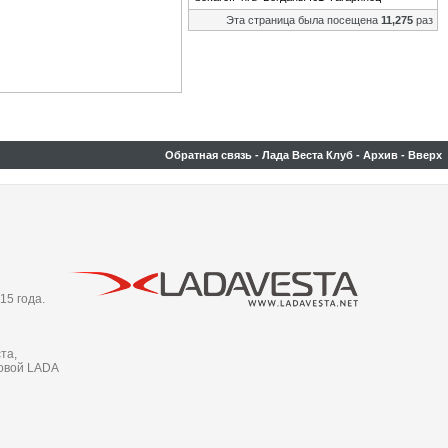
Эта страница была посещена
11,275
раз
Обратная связь
-
Лада Веста Клуб
-
Архив
-
Вверх
15 года.
та,
новой LADA