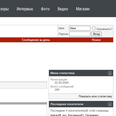
бзоры
Интервью
Фото
Видео
Магазин
Имя
Запомнить?
Пароль
Сообщения за день
Поиск
Мини-статистика
Регистрация
22.03.2020
Всего сообщений
184
Показать всю статистику
Последние посетители
Последние 4 посетителя(ей) этой страницы:
bokareff
nru
Богданыч61
Гагаринец