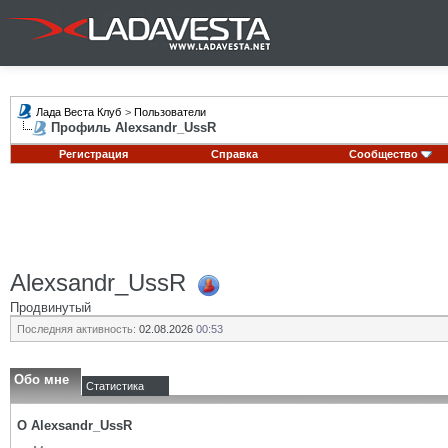
Лада Веста Клуб
>
Пользователи
Профиль Alexsandr_UssR
Регистрация
Справка
Сообщество
Alexsandr_UssR
Продвинутый
Последняя активность:
02.08.2026
00:53
Обо мне
Статистика
О Alexsandr_UssR