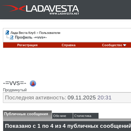
Лада Веста Клуб
>
Пользователи
Профиль -=vvs=-
Регистрация
Справка
Сообщество
-=vvs=-
Продвинутый
Последняя активность:
09.11.2025
20:31
Публичные сообщения
Обо мне
Статистика
Показано с 1 по
4
из
4
публичных сообщени