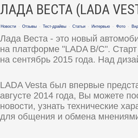
ЛАДА ВЕСТА (LADA VES
Новости
·
Отзывы
·
Тест-драйвы
·
Статьи
·
Интервью
·
Фото
·
Ви
Лада Веста - это новый автомо
на платформе "LADA B/C". Старт
на сентябрь 2015 года. Над диз
LADA Vesta был впервые предст
августе 2014 года, Вы можете п
новости, узнать технические ха
для общения и обмена мнениями