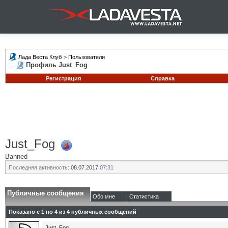
Лада Веста Клуб
>
Пользователи
Профиль Just_Fog
Регистрация
Справка
Just_Fog
Banned
Последняя активность:
08.07.2017
07:31
Публичные сообщения
Обо мне
Статистика
Показано с 1 по
4
из
4
публичных сообщений
Just_Fog