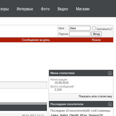
бзоры
Интервью
Фото
Видео
Магазин
Имя
Запомнить?
Пароль
Сообщения за день
Поиск
Мини-статистика
Регистрация
16.08.2016
Всего сообщений
2,319
Показать всю статистику
Последние посетители
Последние 10 посетителя(ей) этой страницы:
Jukka
Neibot
Oleg08
RFan
Snejana191
30.01.2017
10:12