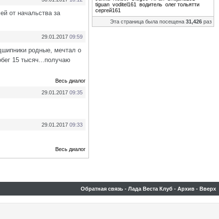
tiguan
voditel161
водитель
олег тольятти
сергей161
лей от начальства за
Эта страница была посещена
31,426
раз
29.01.2017
09:59
одшипники родные, мечтал о
обег 15 тысяч...получаю
Весь диалог
29.01.2017
09:35
29.01.2017
09:33
Весь диалог
Обратная связь
-
Лада Веста Клуб
-
Архив
-
Вверх