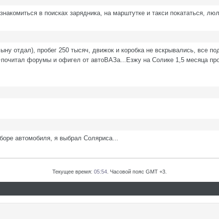
познакомиться в поисках зарядника, на марштутке и такси покататься, лю
ыну отдал), пробег 250 тысяч, движок и коробка не вскрывались, все п
 +почитал форумы и офигел от автоВАЗа...Езжу на Солике 1,5 месяца пр
боре автомобиля, я выбрал Соляриса...
Текущее время:
05:54
. Часовой пояс GMT +3.