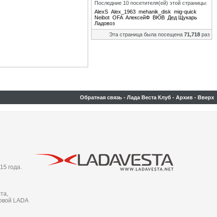
Последние 10 посетителя(ей) этой страницы:
AlexS
Alex_1963
mehanik_disk
mig-quick
Neibot
OFA
АлексейФ
ВЮВ
Дед Щукарь
Ладовоз
Эта страница была посещена
71,718
раз
Обратная связь
-
Лада Веста Клуб
-
Архив
-
Вверх
15 года.
та,
новой LADA