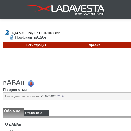
Лада Веста Клуб
>
Пользователи
Профиль вАВАн
Регистрация
Справка
вАВАн
Продвинутый
Последняя активность:
29.07.2026
21:46
Обо мне
Статистика
О вАВАн