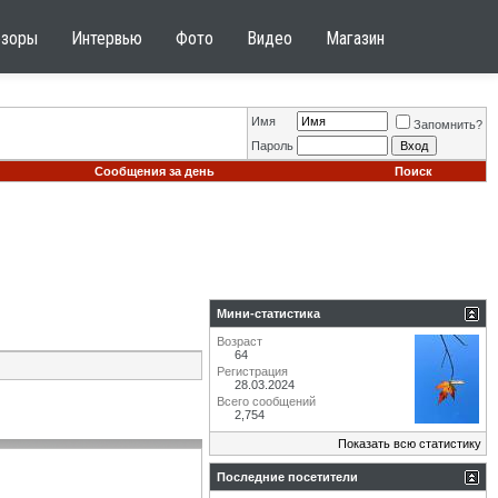
бзоры
Интервью
Фото
Видео
Магазин
Имя
Запомнить?
Пароль
Сообщения за день
Поиск
Мини-статистика
Возраст
64
Регистрация
28.03.2024
Всего сообщений
2,754
Показать всю статистику
Последние посетители