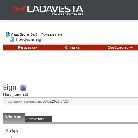
Лада Веста Клуб
>
Пользователи
Профиль sign
Регистрация
Справка
Сообщество
sign
Продвинутый
Последняя активность:
03.09.2021
07:28
Обо мне
Статистика
О sign