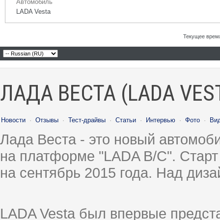
Автомобиль
LADA Vesta
Текущее врем
ЛАДА ВЕСТА (LADA VES
Новости
·
Отзывы
·
Тест-драйвы
·
Статьи
·
Интервью
·
Фото
·
Ви
Лада Веста - это новый автомо
на платформе "LADA B/C". Старт
на сентябрь 2015 года. Над диз
LADA Vesta был впервые предст