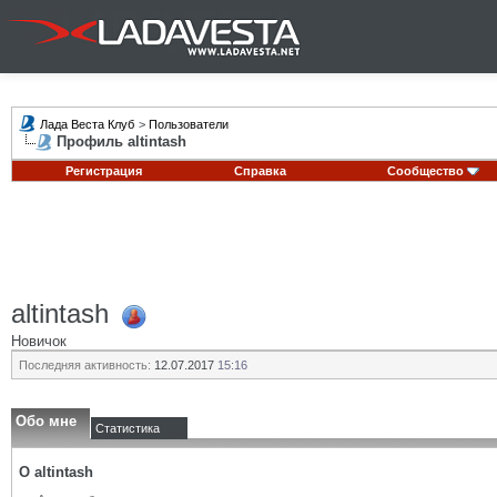
Лада Веста Клуб
>
Пользователи
Профиль altintash
Регистрация
Справка
Сообщество
altintash
Новичок
Последняя активность:
12.07.2017
15:16
Обо мне
Статистика
О altintash