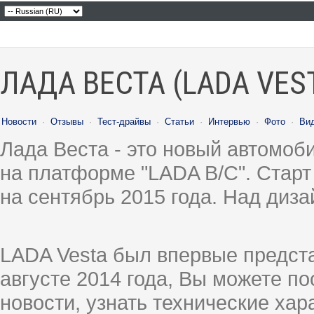
ЛАДА ВЕСТА (LADA VES
Новости
·
Отзывы
·
Тест-драйвы
·
Статьи
·
Интервью
·
Фото
·
Ви
Лада Веста - это новый автомо
на платформе "LADA B/C". Старт
на сентябрь 2015 года. Над диз
LADA Vesta был впервые предст
августе 2014 года, Вы можете п
новости, узнать технические ха